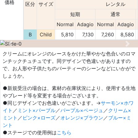
価格
区分
サイズ
レンタル
短期
通常
Normal
Adagio
Normal
Adagio
B
Child
5,810
7,130
7,260
8,580
Previous
Nex
クリームにオレンジのレースをかけた華やかな色合いのロマ
ンチックチュチュです。同デザインで色違いがありますの
で、お人形や子供たちのパーティーのシーンなどにいかがで
しょうか。
●新規受注の場合は、素材の在庫状況により、使用する生地
やブレード等を変更する場合がございます。
●同じデザインでお色違いがございます。→
サーモン×ホワ
イト
／
ミント×パープル
／
パープル×ベージュ
／
クリーム×
ミント
／
ピンク×ローズ
／
オレンジ×ブラウン
／
ブルー×ミ
ント
●ステージでの使用例は
こちら