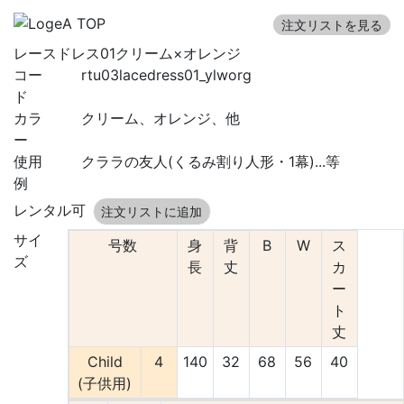
注文リストを見る
レースドレス01クリーム×オレンジ
コー
rtu03lacedress01_ylworg
ド
カラ
クリーム、オレンジ、他
ー
使用
クララの友人(くるみ割り人形・1幕)...等
例
レンタル可
注文リストに追加
サイ
号数
身
背
B
W
ス
ズ
長
丈
カ
ー
ト
丈
Child
4
140
32
68
56
40
(子供用)