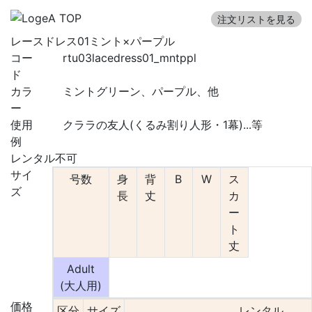
注文リストを見る
レースドレス01ミント×パープル
コー
rtu03lacedress01_mntppl
ド
カラ
ミントグリーン、パープル、他
ー
使用
クララの友人(くるみ割り人形・1幕)...等
例
レンタル不可
サイ
号数
身
背
B
W
ス
ズ
長
丈
カ
ー
ト
丈
Adult
(大人用)
価格
区分
サイズ
レンタル