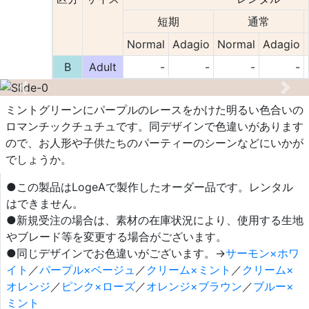
短期
通常
Normal
Adagio
Normal
Adagio
B
Adult
-
-
-
-
Previous
Nex
ミントグリーンにパープルのレースをかけた明るい色合いの
ロマンチックチュチュです。同デザインで色違いがあります
ので、お人形や子供たちのパーティーのシーンなどにいかが
でしょうか。
●この製品はLogeAで製作したオーダー品です。レンタル
はできません。
●新規受注の場合は、素材の在庫状況により、使用する生地
やブレード等を変更する場合がございます。
●同じデザインでお色違いがございます。→
サーモン×ホワ
イト
／
パープル×ベージュ
／
クリーム×ミント
／
クリーム×
オレンジ
／
ピンク×ローズ
／
オレンジ×ブラウン
／
ブルー×
ミント