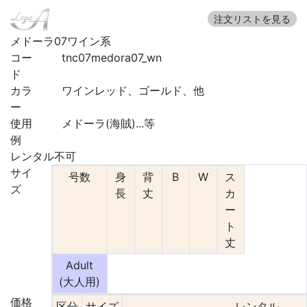
注文リストを見る
メドーラ07ワイン系
コー
tnc07medora07_wn
ド
カラ
ワインレッド、ゴールド、他
ー
使用
メドーラ(海賊)...等
例
レンタル不可
サイ
号数
身
背
B
W
ス
ズ
長
丈
カ
ー
ト
丈
Adult
(大人用)
価格
区分
サイズ
レンタル