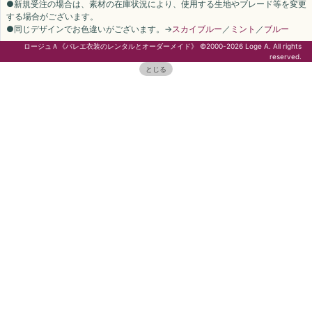
●新規受注の場合は、素材の在庫状況により、使用する生地やブレード等を変更
する場合がございます。
●同じデザインでお色違いがございます。→
スカイブルー
／
ミント
／
ブルー
ロージュＡ《バレエ衣装のレンタルとオーダーメイド》 ©2000-2026 Loge A. All rights
reserved.
とじる