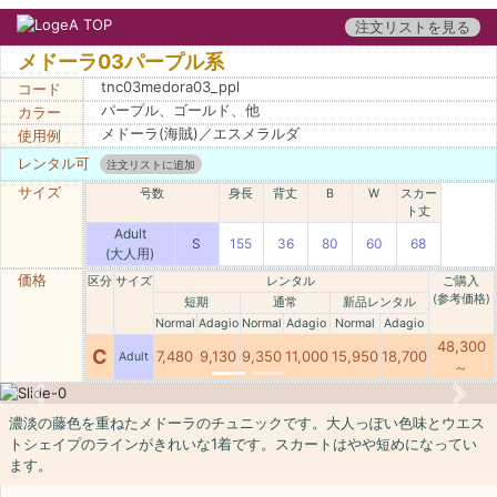
注文リストを見る
メドーラ03パープル系
tnc03medora03_ppl
コード
パープル、ゴールド、他
カラー
メドーラ(海賊)／エスメラルダ
使用例
レンタル可
注文リストに追加
サイズ
号数
身長
背丈
B
W
スカー
ト丈
Adult
S
155
36
80
60
68
(大人用)
価格
区分
サイズ
レンタル
ご購入
(参考価格)
短期
通常
新品レンタル
Normal
Adagio
Normal
Adagio
Normal
Adagio
48,300
C
7,480
9,130
9,350
11,000
15,950
18,700
Adult
～
Previous
Next
濃淡の藤色を重ねたメドーラのチュニックです。大人っぽい色味とウエス
トシェイプのラインがきれいな1着です。スカートはやや短めになってい
ます。