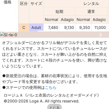
価格
区分
サイズ
レンタル
短期
通常
Normal
Adagio
Normal
Adagio
C
Adult
7,480
9,130
9,350
11,000
Previous
Nex
オフショルダーにかかるフリル袖がデコルテを美しく見せて
くれるドレスです。スカートについているチュールレースが
ほどよい重さとなり、スカートが舞い上がるのを自然に抑え
てくれます。スカートに４段のチュールを使い、脚が透けな
いようになっています。
●新規受注の場合は、素材の在庫状況により、使用する生地
やブレード等を変更する場合がございます。
●ステージでの使用例は
こちら
ロージュＡ《バレエ衣装のレンタルとオーダーメイド》
©2000-2026 Loge A. All rights reserved.
とじる