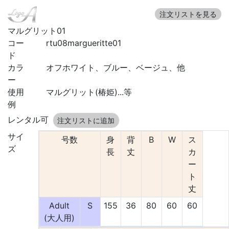
注文リストを見る
マルグリット01
コー
rtu08margueritte01
ド
カラ
オフホワイト、ブルー、ベージュ、他
ー
使用
マルグリット(椿姫)...等
例
レンタル可
注文リストに追加
サイ
号数
身
背
B
W
ス
ズ
長
丈
カ
ー
ト
丈
Adult
S
155
36
80
60
60
(大人用)