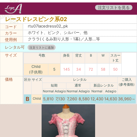
注文リストを見る
レースドレスピンク系02
rtu07lacedress02_pk
コード
ホワイト、ピンク、シルバー、他
カラー
クララ(くるみ割り人形・1幕)／人形...等
使用例
レンタル可
注文リストに追加
サイズ
号数
身長
背丈
B
W
スカー
ト丈
Child
5
145
34
72
58
50
(子供用)
価格
区分
サイズ
レンタル
ご購入
(参考価格)
短期
通常
新品レンタル
Normal
Adagio
Normal
Adagio
Normal
Adagio
B
5,810
7,130
7,260
8,580
12,430
14,630
36,960～
Child