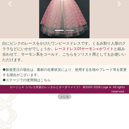
Previous
Next
白にピンクのレースをかけたワンピースドレスです。くるみ割り人形のク
ララなどにいかがでしょうか。
レースドレス01サーモン×ホワイト
と組み
合わせて、サーモン系をコールド、こちらをソリスト用としてもお使いい
ただけます。
●新規受注の場合は、素材の在庫状況により、使用する生地やブレード等を変更
する場合がございます。
●ステージでの使用例は
こちら
ロージュＡ《バレエ衣装のレンタルとオーダーメイド》 ©2000-2026 Loge A. All rights
reserved.
とじる