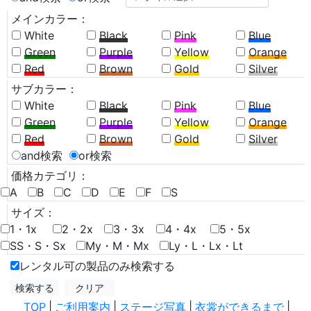
メインカラー：
White
Black
Pink
Blue
Green
Purple
Yellow
Orange
Red
Brown
Gold
Silver
サブカラー：
White
Black
Pink
Blue
Green
Purple
Yellow
Orange
Red
Brown
Gold
Silver
and検索
or検索
価格カテゴリ：
A
B
C
D
E
F
S
サイズ：
1・1x
2・2x
3・3x
4・4x
5・5x
SS・S・Sx
My・M・Mx
Ly・L・Lx・Lt
レンタル可の製品のみ検索する
TOP
|
ご利用案内
|
ステージ写真
|
衣裳ができるまで
|