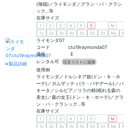
(海賊)／ライモンダ／グラン・パ・クラシ
ック...等
在庫サイズ
1
2
3
4
5
S
M
1x
2x
3x
4x
5x
SS
Sx
My
Mx
ライモンダ07
コード
ctu19raymonda07
価格
E
レンタル可
注文リストに追加
⇒製品詳細
使用例
ライモンダ／ドルシネア姫(ドン・キ・ホ
ーテ)／ガムザッティ(ラ・バヤデール)／パ
キータ／シルビア／リラの精(眠れる森の
美女)／森の女王(ドン・キ・ホーテ)／グラ
ン・パ・クラシック...等
在庫サイズ
1
2
3
4
5
S
M
1x
2x
3x
4x
5x
SS
Sx
My
Mx