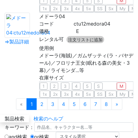
1
2
3
4
5
S
M
1x
2x
3x
4x
5x
SS
Sx
My
Mx
メドーラ04
コード
ctu12medora04
価格
E
レンタル可
注文リストに追加
⇒製品詳細
使用例
メドーラ(海賊)／ガムザッティ(ラ・バヤデ
ール)／フロリナ王女(眠れる森の美女・3
幕)／ライモンダ...等
在庫サイズ
1
2
3
4
5
S
M
1x
2x
3x
4x
5x
SS
Sx
My
Mx
Previous
(current)
Next
«
1
2
3
4
5
6
7
8
»
製品検索
検索のヘルプ
キーワード：
and検索
or検索