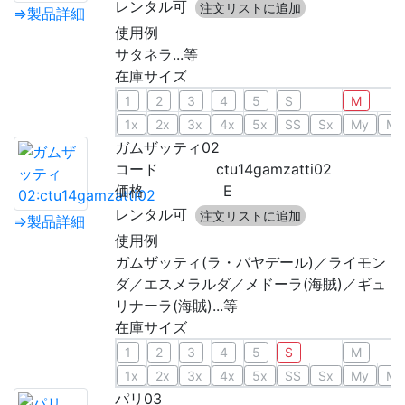
レンタル可
注文リストに追加
⇒製品詳細
使用例
サタネラ...等
在庫サイズ
1
2
3
4
5
S
M
1x
2x
3x
4x
5x
SS
Sx
My
Mx
ガムザッティ02
コード
ctu14gamzatti02
価格
E
レンタル可
注文リストに追加
⇒製品詳細
使用例
ガムザッティ(ラ・バヤデール)／ライモン
ダ／エスメラルダ／メドーラ(海賊)／ギュ
リナーラ(海賊)...等
在庫サイズ
1
2
3
4
5
S
M
1x
2x
3x
4x
5x
SS
Sx
My
Mx
パリ03