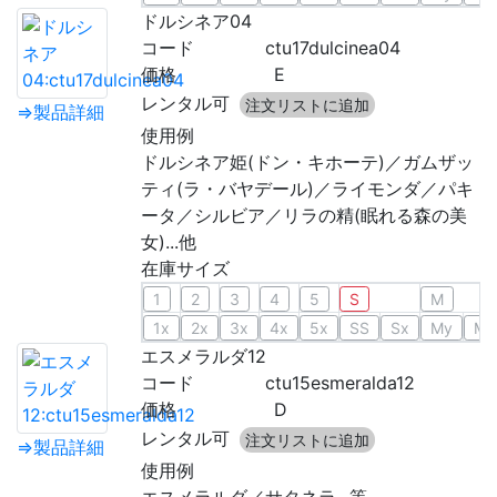
ドルシネア04
コード
ctu17dulcinea04
価格
E
レンタル可
注文リストに追加
⇒製品詳細
使用例
ドルシネア姫(ドン・キホーテ)／ガムザッ
ティ(ラ・バヤデール)／ライモンダ／パキ
ータ／シルビア／リラの精(眠れる森の美
女)...他
在庫サイズ
1
2
3
4
5
S
M
1x
2x
3x
4x
5x
SS
Sx
My
Mx
エスメラルダ12
コード
ctu15esmeralda12
価格
D
レンタル可
注文リストに追加
⇒製品詳細
使用例