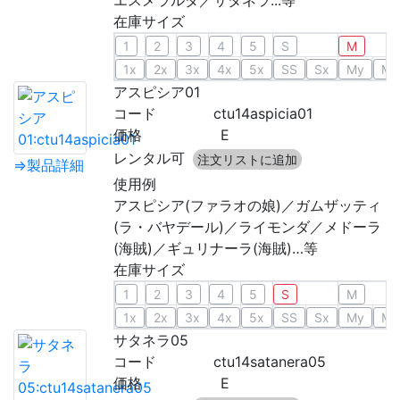
エスメラルダ／サタネラ...等
在庫サイズ
1
2
3
4
5
S
M
1x
2x
3x
4x
5x
SS
Sx
My
Mx
アスピシア01
コード
ctu14aspicia01
価格
E
レンタル可
注文リストに追加
⇒製品詳細
使用例
アスピシア(ファラオの娘)／ガムザッティ
(ラ・バヤデール)／ライモンダ／メドーラ
(海賊)／ギュリナーラ(海賊)…等
在庫サイズ
1
2
3
4
5
S
M
1x
2x
3x
4x
5x
SS
Sx
My
Mx
サタネラ05
コード
ctu14satanera05
価格
E