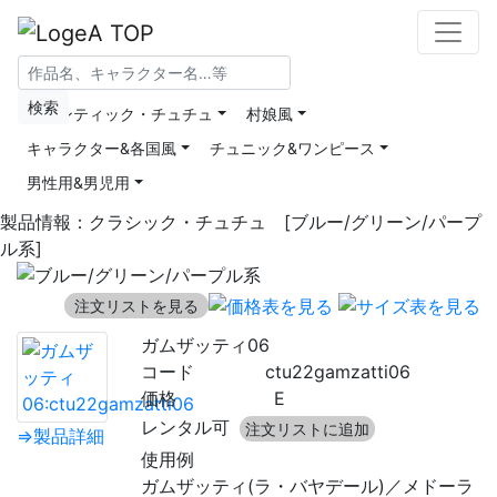
製品情報>
クラシック・チュチュ
検索
ロマンティック・チュチュ
村娘風
キャラクター&各国風
チュニック&ワンピース
男性用&男児用
製品情報：クラシック・チュチュ [ブルー/グリーン/パープ
ル系]
注文リストを見る
ガムザッティ06
コード
ctu22gamzatti06
価格
E
レンタル可
注文リストに追加
⇒製品詳細
使用例
ガムザッティ(ラ・バヤデール)／メドーラ