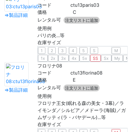
コード
ctu13paris03
価格
C
⇒製品詳細
レンタル可
注文リストに追加
使用例
パリの炎...等
在庫サイズ
1
2
3
4
5
S
M
1x
2x
3x
4x
5x
SS
Sx
My
Mx
フロリナ08
コード
ctu13florina08
価格
E
レンタル可
注文リストに追加
⇒製品詳細
使用例
フロリナ王女(眠れる森の美女・3幕)／ラ
イモンダ／シルビア／メドーラ(海賊)／ガ
ムザッティ(ラ・バヤデール)...等
在庫サイズ