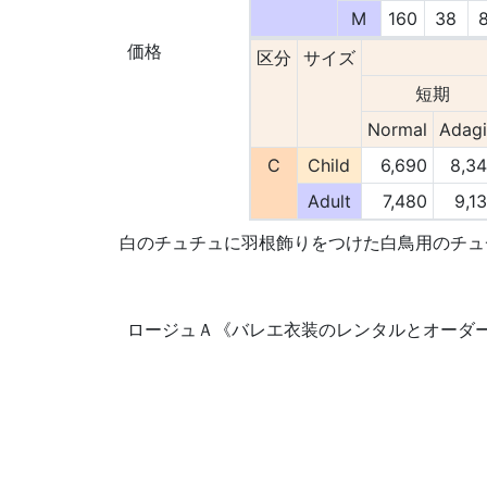
M
160
38
価格
区分
サイズ
短期
Normal
Adag
C
Child
6,690
8,3
Adult
7,480
9,1
白のチュチュに羽根飾りをつけた白鳥用のチュ
ロージュＡ《バレエ衣装のレンタルとオーダーメイド》 ©200