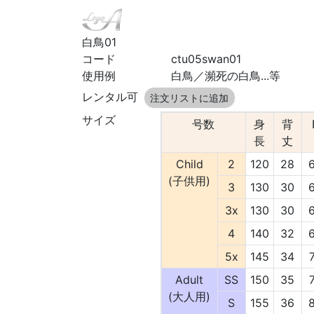
白鳥01
コード
ctu05swan01
使用例
白鳥／瀕死の白鳥...等
レンタル可
注文リストに追加
サイズ
号数
身
背
長
丈
Child
2
120
28
(子供用)
3
130
30
3x
130
30
4
140
32
5x
145
34
Adult
SS
150
35
(大人用)
S
155
36