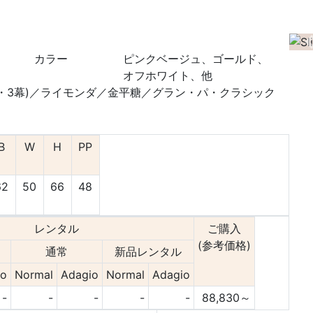
カラー
ピンクベージュ、ゴールド、
オフホワイト、他
・3幕)／ライモンダ／金平糖／グラン・パ・クラシック
B
W
H
PP
62
50
66
48
レンタル
ご購入
(参考価格)
通常
新品レンタル
io
Normal
Adagio
Normal
Adagio
-
-
-
-
-
88,830～