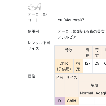
オーロラ07
コード
ctu04aurora07
使用例
オーロラ姫(眠れる森の美女
／シルビア
レンタル不可
サイズ
号数
身
背
長
丈
Child
指
127
29
(子供用)
定
価格
区分
サイズ
短期
Normal
Adag
D
Child
-